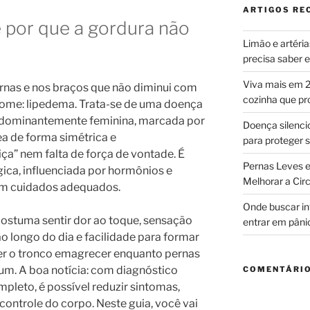
ARTIGOS RE
 por que a gordura não
Limão e artéri
precisa saber
Viva mais em 2
rnas e nos braços que não diminui com
cozinha que p
 nome: lipedema. Trata-se de uma doença
redominantemente feminina, marcada por
Doença silencio
a de forma simétrica e
para proteger
ça” nem falta de força de vontade. É
Pernas Leves e
ca, influenciada por hormônios e
Melhorar a Cir
sem cuidados adequados.
Onde buscar i
stuma sentir dor ao toque, sensação
entrar em pâni
ao longo do dia e facilidade para formar
er o tronco emagrecer enquanto pernas
. A boa notícia: com diagnóstico
COMENTÁRIO
pleto, é possível reduzir sintomas,
controle do corpo. Neste guia, você vai