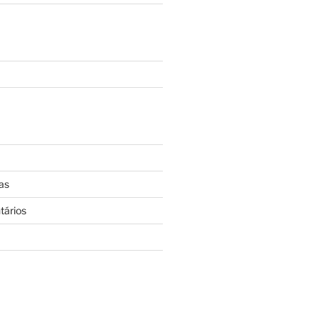
as
tários