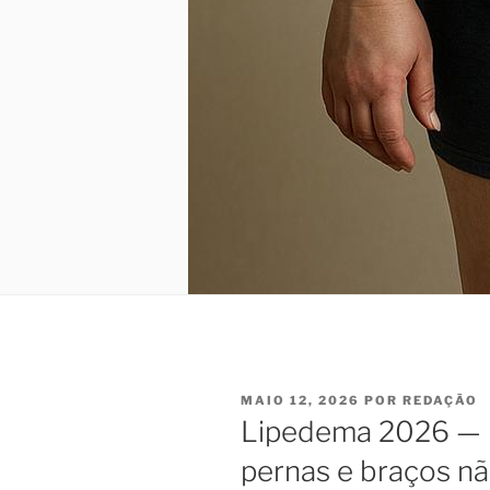
PUBLICADO
MAIO 12, 2026
POR
REDAÇÃO
EM
Lipedema 2026 — p
pernas e braços n