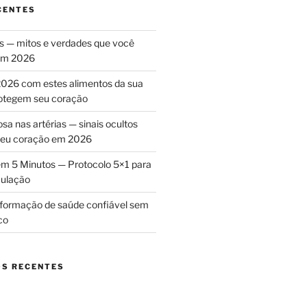
CENTES
as — mitos e verdades que você
 em 2026
026 com estes alimentos da sua
rotegem seu coração
sa nas artérias — sinais ocultos
 seu coração em 2026
m 5 Minutos — Protocolo 5×1 para
culação
nformação de saúde confiável sem
co
S RECENTES