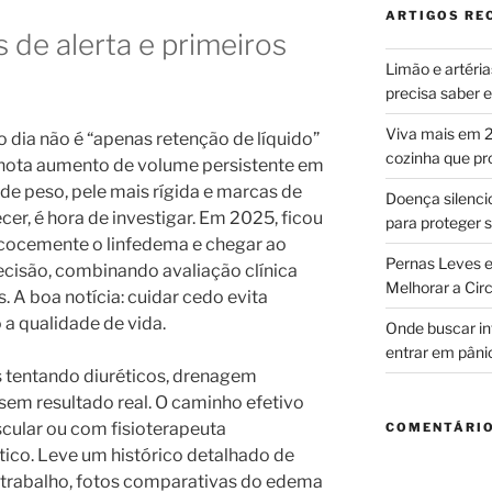
ARTIGOS RE
 de alerta e primeiros
Limão e artéri
precisa saber
Viva mais em 2
 dia não é “apenas retenção de líquido”
cozinha que p
 nota aumento de volume persistente em
de peso, pele mais rígida e marcas de
Doença silencio
r, é hora de investigar. Em 2025, ficou
para proteger
ecocemente o linfedema e chegar ao
Pernas Leves e
cisão, combinando avaliação clínica
Melhorar a Cir
. A boa notícia: cuidar cedo evita
a qualidade de vida.
Onde buscar i
entrar em pâni
tentando diuréticos, drenagem
 sem resultado real. O caminho efetivo
ular ou com fisioterapeuta
COMENTÁRIO
tico. Leve um histórico detalhado de
de trabalho, fotos comparativas do edema