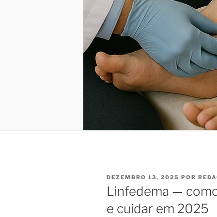
PUBLICADO
DEZEMBRO 13, 2025
POR
RED
EM
Linfedema — como i
e cuidar em 2025