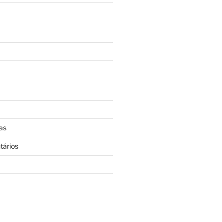
as
tários