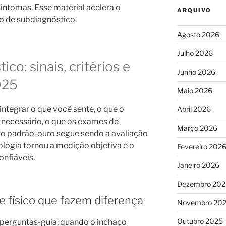
sintomas. Esse material acelera o
ARQUIVO
sco de subdiagnóstico.
Agosto 2026
Julho 2026
co: sinais, critérios e
Junho 2026
025
Maio 2026
ntegrar o que você sente, o que o
Abril 2026
 necessário, o que os exames de
Março 2026
 padrão-ouro segue sendo a avaliação
nologia tornou a medição objetiva e o
Fevereiro 202
nfiáveis.
Janeiro 2026
Dezembro 202
me físico que fazem diferença
Novembro 20
Outubro 2025
á perguntas-guia: quando o inchaço