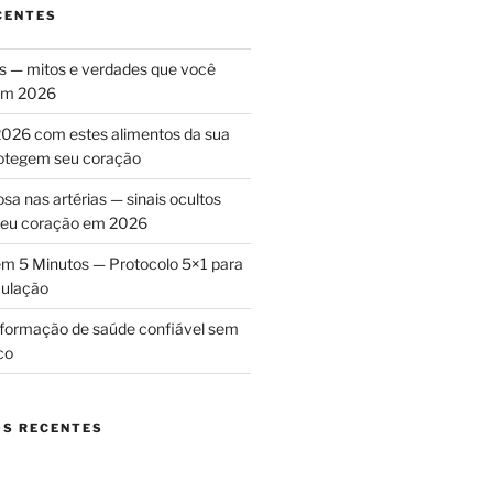
CENTES
as — mitos e verdades que você
 em 2026
026 com estes alimentos da sua
rotegem seu coração
sa nas artérias — sinais ocultos
 seu coração em 2026
m 5 Minutos — Protocolo 5×1 para
culação
nformação de saúde confiável sem
co
S RECENTES