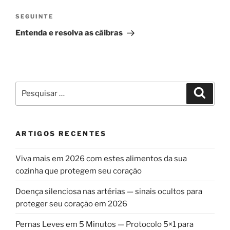
Conteúdo
SEGUINTE
seguinte
Entenda e resolva as cãibras
Pesquisar
Pesqui
por:
ARTIGOS RECENTES
Viva mais em 2026 com estes alimentos da sua
cozinha que protegem seu coração
Doença silenciosa nas artérias — sinais ocultos para
proteger seu coração em 2026
Pernas Leves em 5 Minutos — Protocolo 5×1 para