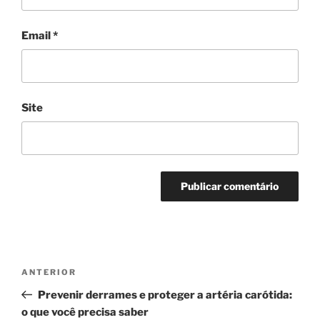
Email
*
Site
Navegação
Conteúdo
ANTERIOR
de
anterior
Prevenir derrames e proteger a artéria carótida:
artigos
o que você precisa saber