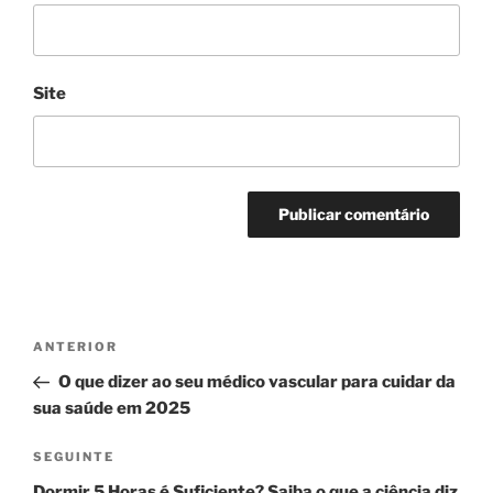
Site
Navegação
Conteúdo
ANTERIOR
de
anterior
O que dizer ao seu médico vascular para cuidar da
artigos
sua saúde em 2025
Conteúdo
SEGUINTE
seguinte
Dormir 5 Horas é Suficiente? Saiba o que a ciência diz