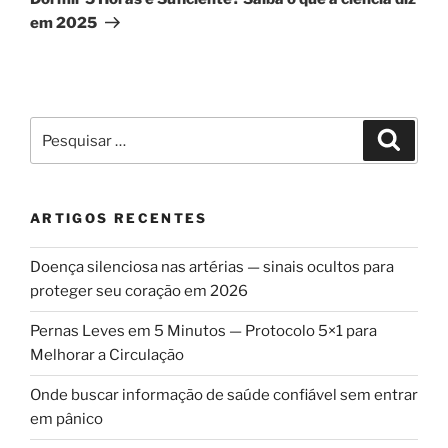
em 2025
Pesquisar
Pesqui
por:
ARTIGOS RECENTES
Doença silenciosa nas artérias — sinais ocultos para
proteger seu coração em 2026
Pernas Leves em 5 Minutos — Protocolo 5×1 para
Melhorar a Circulação
Onde buscar informação de saúde confiável sem entrar
em pânico