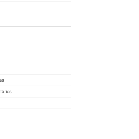
as
tários