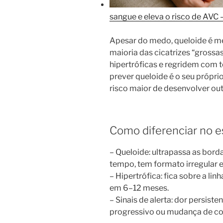
sangue e eleva o risco de AVC
Apesar do medo, queloide é m
maioria das cicatrizes “grossa
hipertróficas e regridem com te
prever queloide é o seu própri
risco maior de desenvolver ou
Como diferenciar no e
– Queloide: ultrapassa as bor
tempo, tem formato irregular e 
– Hipertrófica: fica sobre a lin
em 6–12 meses.
– Sinais de alerta: dor persiste
progressivo ou mudança de cor