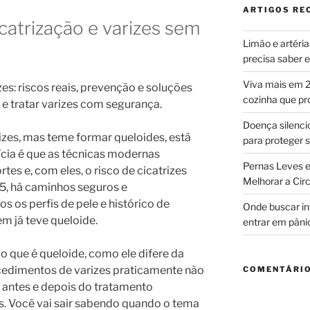
ARTIGOS RE
atrização e varizes sem
Limão e artéri
precisa saber
Viva mais em 2
es: riscos reais, prevenção e soluções
cozinha que p
 e tratar varizes com segurança.
Doença silencio
izes, mas teme formar queloides, está
para proteger
tícia é que as técnicas modernas
Pernas Leves e
es e, com eles, o risco de cicatrizes
Melhorar a Cir
25, há caminhos seguros e
s os perfis de pele e histórico de
Onde buscar i
em já teve queloide.
entrar em pâni
 o que é queloide, como ele difere da
rocedimentos de varizes praticamente não
COMENTÁRIO
s antes e depois do tratamento
. Você vai sair sabendo quando o tema