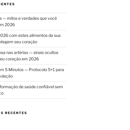
CENTES
as — mitos e verdades que você
 em 2026
026 com estes alimentos da sua
rotegem seu coração
sa nas artérias — sinais ocultos
 seu coração em 2026
m 5 Minutos — Protocolo 5×1 para
culação
nformação de saúde confiável sem
co
S RECENTES