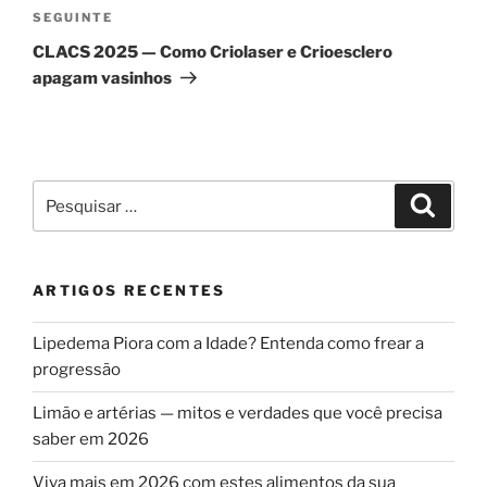
Conteúdo
SEGUINTE
seguinte
CLACS 2025 — Como Criolaser e Crioesclero
apagam vasinhos
Pesquisar
Pesqui
por:
ARTIGOS RECENTES
Lipedema Piora com a Idade? Entenda como frear a
progressão
Limão e artérias — mitos e verdades que você precisa
saber em 2026
Viva mais em 2026 com estes alimentos da sua