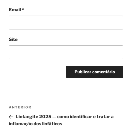
Email
*
Site
Navegação
Conteúdo
ANTERIOR
de
anterior
Linfangite 2025 — como identificar e tratar a
artigos
inflamação dos linfáticos