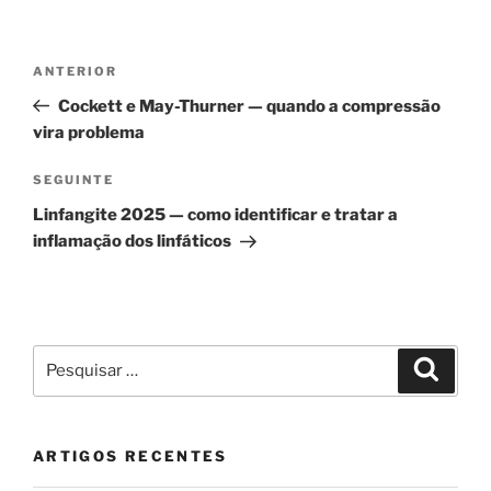
Navegação
Conteúdo
ANTERIOR
de
anterior
Cockett e May-Thurner — quando a compressão
artigos
vira problema
Conteúdo
SEGUINTE
seguinte
Linfangite 2025 — como identificar e tratar a
inflamação dos linfáticos
Pesquisar
Pesqui
por:
ARTIGOS RECENTES