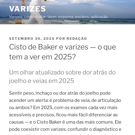
Saltar
VARIZES
para
Varizes, como tratar: laser, espuma, esclero, aplicação
o
conteúdo
PUBLICADO
SETEMBRO 30, 2025
POR
REDAÇÃO
EM
Cisto de Baker e varizes — o que
tem a ver em 2025?
Um olhar atualizado sobre dor atrás do
joelho e veias em 2025
Sentir peso, inchaço ou dor atrás do joelho pode
acender um alerta: é problema de veia, de articulação
ou ambos? Em 2025, com os exames cada vez mais
acessíveis e precisos, ficou mais fácil diferenciar as
causas — e o Cisto Baker é uma das mais comuns. Ele
pode coexistir com varizes, confundir o diagnóstico e