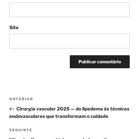
Site
Navegação
Conteúdo
ANTERIOR
de
anterior
Cirurgia vascular 2025 — do lipedema às técnicas
artigos
endovasculares que transformam o cuidado
Conteúdo
SEGUINTE
seguinte