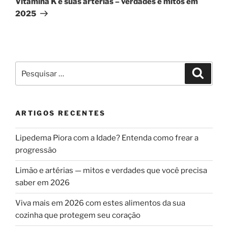
Vitamina K e suas artérias – verdades e mitos em
2025
Pesquisar
Pesqui
por:
ARTIGOS RECENTES
Lipedema Piora com a Idade? Entenda como frear a
progressão
Limão e artérias — mitos e verdades que você precisa
saber em 2026
Viva mais em 2026 com estes alimentos da sua
cozinha que protegem seu coração